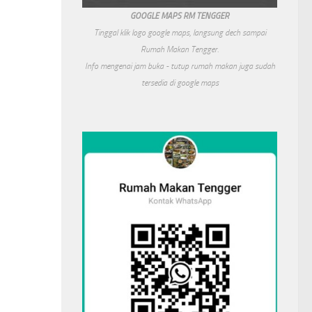
GOOGLE MAPS RM TENGGER
Tinggal klik logo google maps, langsung dech sampai
Rumah Makan Tengger.
Info mengenai jam buka - tutup rumah makan juga sudah
tersedia di google maps