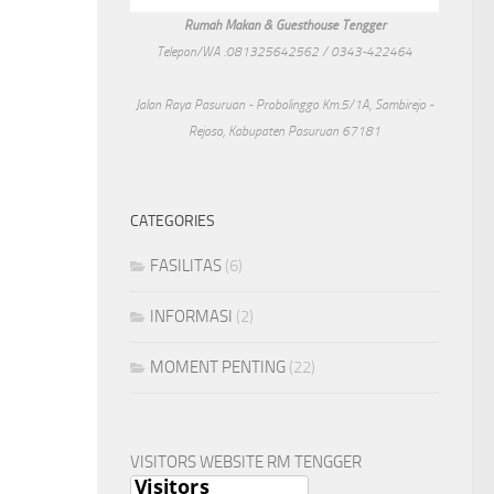
Rumah Makan & Guesthouse Tengger
Telepon/WA :081325642562 / 0343-422464
Jalan Raya Pasuruan - Probolinggo Km.5/1A, Sambirejo -
Rejoso, Kabupaten Pasuruan 67181
CATEGORIES
FASILITAS
(6)
INFORMASI
(2)
MOMENT PENTING
(22)
VISITORS WEBSITE RM TENGGER