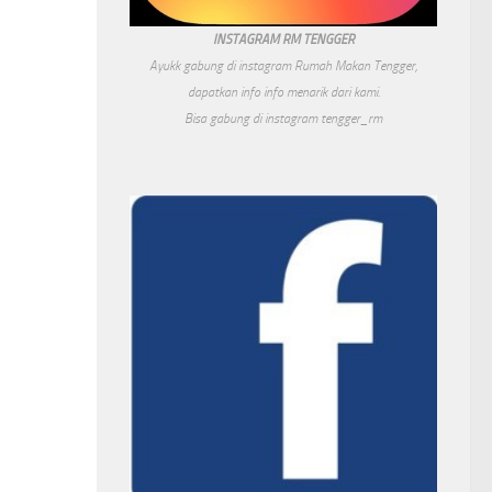
INSTAGRAM RM TENGGER
Ayukk gabung di instagram Rumah Makan Tengger,
dapatkan info info menarik dari kami.
Bisa gabung di instagram tengger_rm