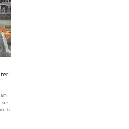
eri
kami
a ke-
idodo