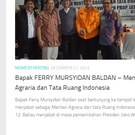
MOMENT PENTING
DECEMBER 21, 2022
Bapak FERRY MURSYIDAN BALDAN – Ment
Agraria dan Tata Ruang Indonesia
Bapak Ferry Mursyidan Baldan saat berkunjung ke tempat 
menjabat sebagai Menteri Agraria dan tata Ruang Indonesi
12. Beliau menjabat di masa pemerintahan Presiden Joko W