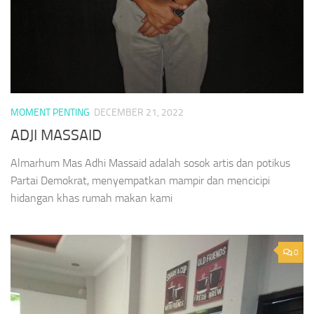
MOMENT PENTING
DECEMBER 21, 2022
ADJI MASSAID
Almarhum Mas Adhi Massaid adalah sosok artis dan potikus
Partai Demokrat, menyempatkan mampir dan mencicipi
hidangan khas rumah makan kami
0