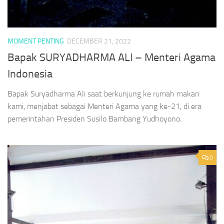
MOMENT PENTING
DECEMBER 21, 2022
Bapak SURYADHARMA ALI – Menteri Agama
Indonesia
Bapak Suryadharma Ali saat berkunjung ke rumah makan
kami, menjabat sebagai Menteri Agama yang ke-21, di era
pemerintahan Presiden Susilo Bambang Yudhoyono.
0