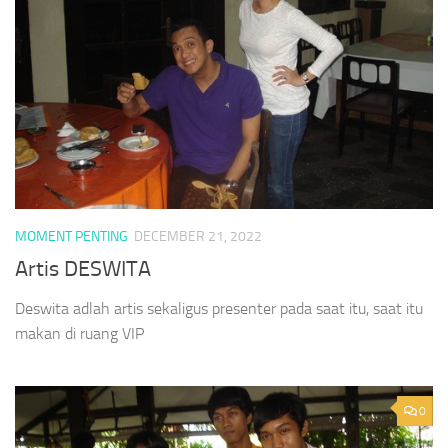
MOMENT PENTING
DECEMBER 21, 2022
Artis DESWITA
Deswita adlah artis sekaligus presenter pada saat itu, saat itu
makan di ruang VIP
0