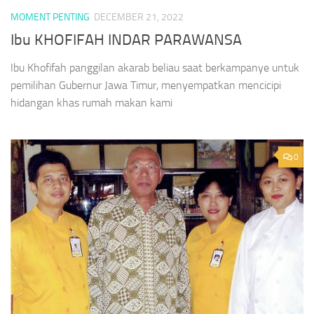
MOMENT PENTING
DECEMBER 21, 2022
Ibu KHOFIFAH INDAR PARAWANSA
Ibu Khofifah panggilan akarab beliau saat berkampanye untuk
pemilihan Gubernur Jawa Timur, menyempatkan mencicipi
hidangan khas rumah makan kami
0