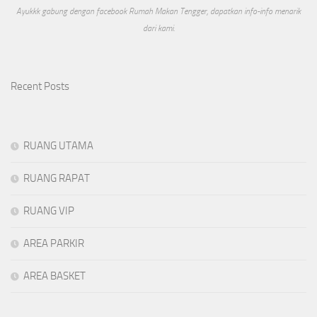
Ayukkk gabung dengan facebook Rumah Makan Tengger, dapatkan info-info menarik
dari kami.
Recent Posts
RUANG UTAMA
RUANG RAPAT
RUANG VIP
AREA PARKIR
AREA BASKET