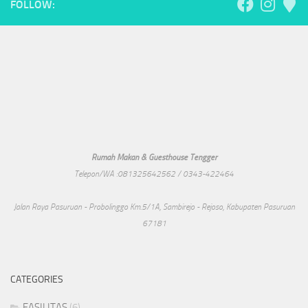
FOLLOW:
Rumah Makan & Guesthouse Tengger
Telepon/WA :081325642562 / 0343-422464
Jalan Raya Pasuruan - Probolinggo Km.5/1A, Sambirejo - Rejoso, Kabupaten Pasuruan
67181
CATEGORIES
FASILITAS
(6)