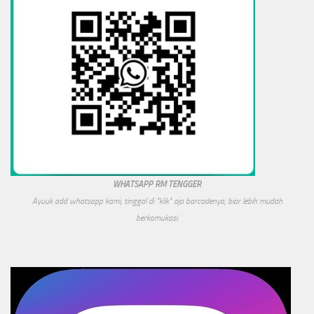
WHATSAPP RM TENGGER
Ayuuk add whatsapp kami, tinggal di "klik" aja barcodenya, biar lebih mudah
berkomukasi.