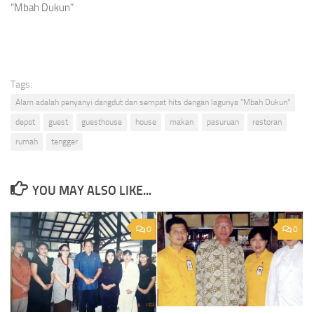
“Mbah Dukun”
Tags:
Alam adalah penyanyi dangdut dan sempat hits dengan lagunya "Mbah Dukun"
depot
guest
guesthouse
house
makan
pasuruan
restoran
rumah
tengger
YOU MAY ALSO LIKE...
0
0