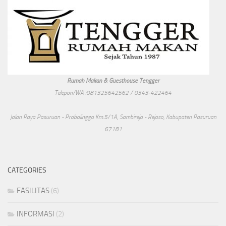
Rumah Makan & Guesthouse Tengger
Telepon/WA :081325642562 / 0343-422464
Jalan Raya Pasuruan - Probolinggo Km.5/1A, Sambirejo - Rejoso, Kabupaten Pasuruan
67181
CATEGORIES
FASILITAS
(6)
INFORMASI
(2)