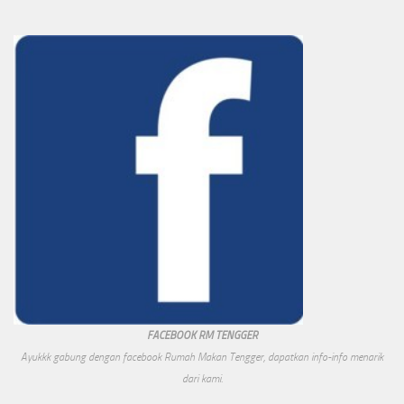
FACEBOOK RM TENGGER
Ayukkk gabung dengan facebook Rumah Makan Tengger, dapatkan info-info menarik
dari kami.