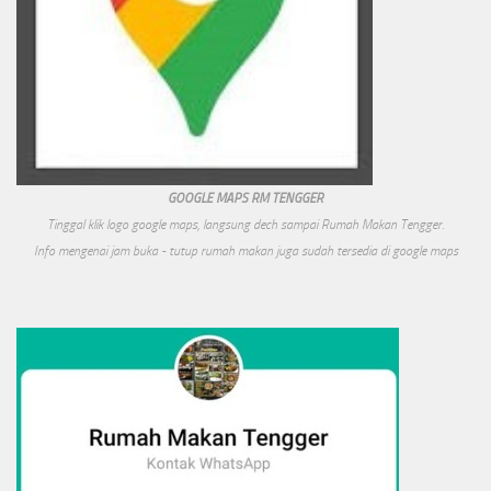
GOOGLE MAPS RM TENGGER
Tinggal klik logo google maps, langsung dech sampai Rumah Makan Tengger.
Info mengenai jam buka - tutup rumah makan juga sudah tersedia di google maps